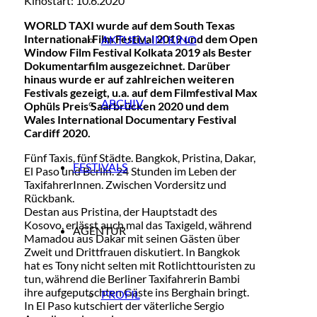
Kinostart: 10.6.2020
WORLD TAXI
wurde auf dem South Texas
International Film Festival 2019 und dem Open
AKTUELL IM KINO
Window Film Festival Kolkata 2019 als Bester
Dokumentarfilm ausgezeichnet. Darüber
hinaus wurde er auf zahlreichen weiteren
Festivals gezeigt, u.a. auf dem Filmfestival Max
ARCHIV
Ophüls Preis Saarbrücken 2020 und dem
Wales International Documentary Festival
Cardiff 2020.
Fünf Taxis, fünf Städte. Bangkok, Pristina, Dakar,
FESTIVALS
El Paso und Berlin. 24 Stunden im Leben der
TaxifahrerInnen. Zwischen Vordersitz und
Rückbank.
Destan aus Pristina, der Hauptstadt des
Kosovo, erlässt auch mal das Taxigeld, während
AGENTUR
Mamadou aus Dakar mit seinen Gästen über
Zweit und Drittfrauen diskutiert. In Bangkok
hat es Tony nicht selten mit Rotlichttouristen zu
tun, während die Berliner Taxifahrerin Bambi
ihre aufgeputschten Gäste ins Berghain bringt.
PROFIL
In El Paso kutschiert der väterliche Sergio