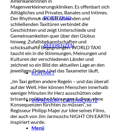
Amerikanerinnen in
Magenverkleinerungskliniken. Es offenbart sich
Alltägliches und Privates, Banales und Intimes.
PORTFOLIO
Der Rhythmus der sich öffnenden und
schließenden Taxitüren verbindet die
Geschichten und zeigt Unterschiede und
Gemeinsamkeiten quer über den Globus
hinweg. Zufallsbekanntschaften und
REFERENZEN
schicksalhafte Begegnungen. WORLD TAXI
taucht ein in die Stimmungen, Meinungen und
Kulturen der verschiedenen Länder und
zeichnet so ein Bild der aktuellen Lage an den
jeweiligen Orten. Und das Taxameter läuft.
KONTAKT
„Im Taxi gelten andere Regeln – und das überall
auf der Welt. Hier können Menschen innerhalb
weniger Minuten ihr Herz ausschütten oder
brisante politische Meinungen äußern, ohne
IMPRESSUM | DATENSCHUTZ
Konsequenzen fürchten zu müssen“, so
Regisseur Philipp Majer zur Idee seines Films,
der auch von Jim Jarmuschs NIGHT ON EARTH
inspiriert wurde.
Menü