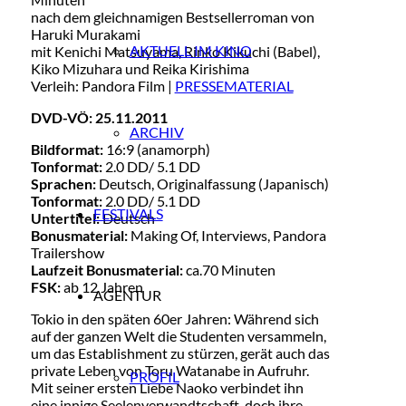
nach dem gleichnamigen Bestsellerroman von
Haruki Murakami
AKTUELL IM KINO
mit Kenichi Matsuyama, Rinko Kikuchi (Babel),
Kiko Mizuhara und Reika Kirishima
Verleih: Pandora Film |
PRESSEMATERIAL
DVD-VÖ: 25.11.2011
ARCHIV
Bildformat:
16:9 (anamorph)
Tonformat:
2.0 DD/ 5.1 DD
Sprachen:
Deutsch, Originalfassung (Japanisch)
Tonformat:
2.0 DD/ 5.1 DD
FESTIVALS
Untertitel:
Deutsch
Bonusmaterial:
Making Of, Interviews, Pandora
Trailershow
Laufzeit Bonusmaterial:
ca.70 Minuten
FSK:
ab 12 Jahren
AGENTUR
Tokio in den späten 60er Jahren: Während sich
auf der ganzen Welt die Studenten versammeln,
um das Establishment zu stürzen, gerät auch das
private Leben von Toru Watanabe in Aufruhr.
PROFIL
Mit seiner ersten Liebe Naoko verbindet ihn
eine innige Seelenverwandtschaft, doch ihre